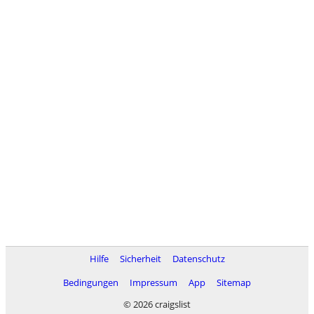
Hilfe
Sicherheit
Datenschutz
Bedingungen
Impressum
App
Sitemap
© 2026 craigslist